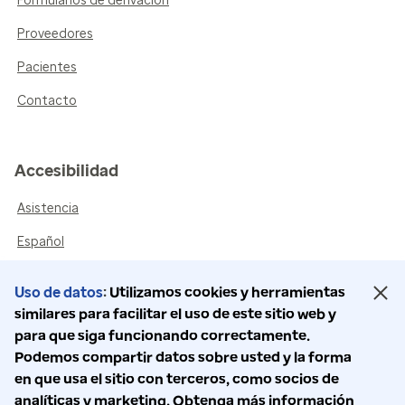
Formularios de derivación
Proveedores
Pacientes
Contacto
Accesibilidad
Asistencia
Español
Síganos
Uso de datos
Utilizamos cookies y herramientas
similares para facilitar el uso de este sitio web y
para que siga funcionando correctamente.
Podemos compartir datos sobre usted y la forma
en que usa el sitio con terceros, como socios de
© 2026 Centros de infusión de FlexCare. Todos los derechos
analíticas y marketing. Obtenga más información